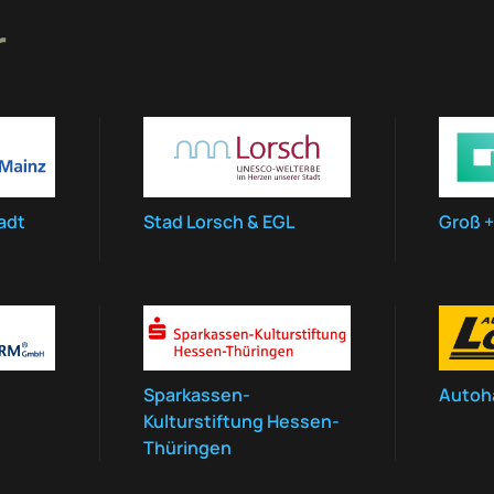
r
adt
Stad Lorsch & EGL
Groß +
Sparkassen-
Autoh
Kulturstiftung Hessen-
Thüringen