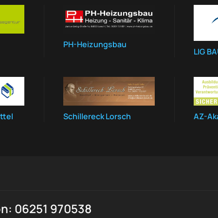
PH-Heizungsbau
LIG B
ttel
Schillereck Lorsch
AZ-Ak
on: 06251 970538