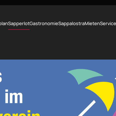
plan
Sapperlot
Gastronomie
Sappalostra
Mieten
Servic