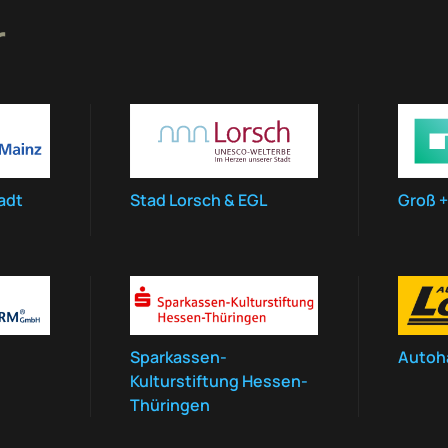
r
adt
Stad Lorsch & EGL
Groß +
Sparkassen-
Autoh
Kulturstiftung Hessen-
Thüringen