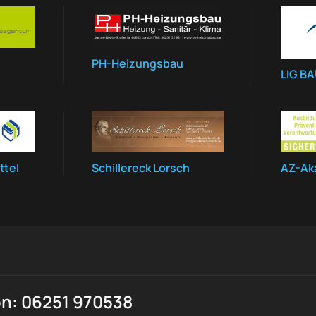
PH-Heizungsbau
LIG B
ttel
Schillereck Lorsch
AZ-Ak
on: 06251 970538