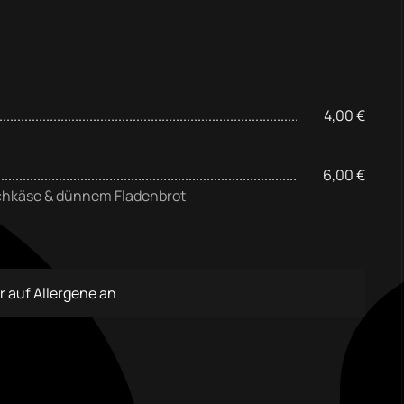
4,00 €
6,00 €
chkäse & dünnem Fladenbrot
er auf Allergene an