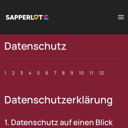
Zum Hauptinhalt springen
Datenschutz
1
2
3
4
5
6
7
8
9
10
11
12
Datenschutz­erklärung
1. Datenschutz auf einen Blick