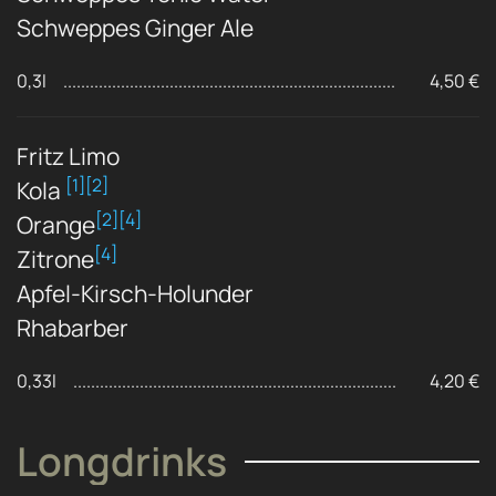
Schweppes Ginger Ale
0,3l
4,50 €
Fritz Limo
[1][2]
Kola
[2][4]
Orange
[4]
Zitrone
Apfel-Kirsch-Holunder
Rhabarber
0,33l
4,20 €
Longdrinks