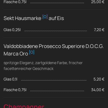
Flasche 0,75l
25,00 €
[O]
Sekt Hausmarke
auf Eis
Glas 0,25l
7,20 €
Valdobbiadene Prosecco Superiore D.O.C.G.
[O]
Marca Oro
spritzige Eleganz, zartgoldene Farbe, frischer
facettenreicher Geschmack
Glas 0,1l
5,20 €
Flasche 0,75l
34,00 €
Champagner