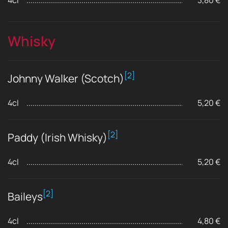
Whisky
[2]
Johnny Walker (Scotch)
4cl
5,20 €
[2]
Paddy (Irish Whisky)
4cl
5,20 €
[2]
Baileys
4cl
4,80 €