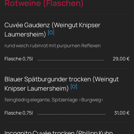
Rotweine (Flaschen)
Cuvée Gaudenz (Weingut Knipser
[O]
Laumersheim)
rund weich rubinrot mit purpurnen Reflexen
Flasche 0,75l
29,00 €
Blauer Spätburgunder trocken (Weingut
[O]
Knipser Laumersheim)
feingliedrig elegante, Spitzenlage ›Burgweg‹
Flasche 0,75l
31,00 €
Incognito Cuvée trocken (Philipp Kuhn