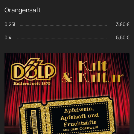
Orangensaft
0,25l
3,80 €
0,4l
5,50 €