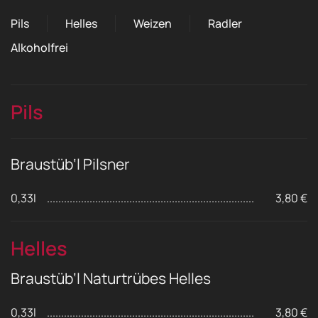
Pils
Helles
Weizen
Radler
Alkoholfrei
Pils
Braustüb‘l Pilsner
0,33l
3,80 €
Helles
Braustüb‘l Naturtrübes Helles
0,33l
3,80 €