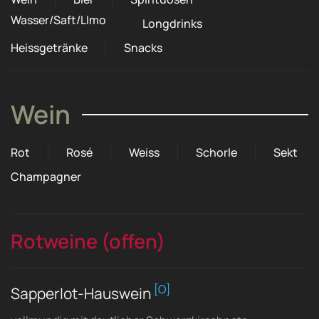
Wasser/Saft/LImo
Longdrinks
Heissgetränke
Snacks
Wein
Rot
Rosé
Weiss
Schorle
Sekt
Champagner
Rotweine (offen)
[O]
Sapperlot-Hauswein