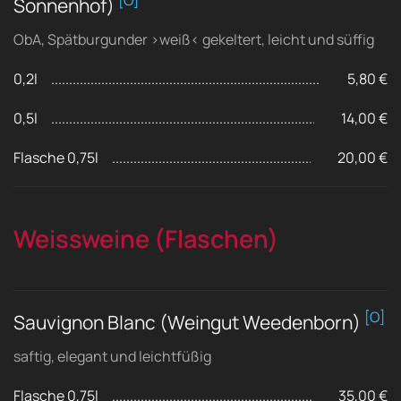
[O]
Sonnenhof)
ObA, Spätburgunder ›weiß‹ gekeltert, leicht und süffig
0,2l
5,80 €
0,5l
14,00 €
Flasche 0,75l
20,00 €
Weissweine (Flaschen)
[O]
Sauvignon Blanc (Weingut Weedenborn)
saftig, elegant und leichtfüßig
Flasche 0,75l
35,00 €