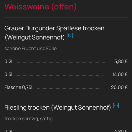
Weissweine (offen)
Grauer Burgunder Spätlese trocken
[O]
(Weingut Sonnenhof)
schöne Frucht und Fülle
0,2l
5,80 €
0,5l
14,00 €
Flasche 0,75l
20,00 €
[O]
Riesling trocken (Weingut Sonnenhof)
trocken spritzig, saftig
0,2l
4,80 €