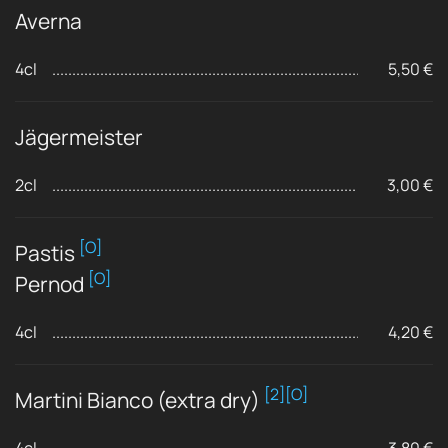
Averna
4cl
5,50 €
Jägermeister
2cl
3,00 €
[O]
Pastis
[O]
Pernod
4cl
4,20 €
[2][O]
Martini Bianco (extra dry)
4cl
3,80 €