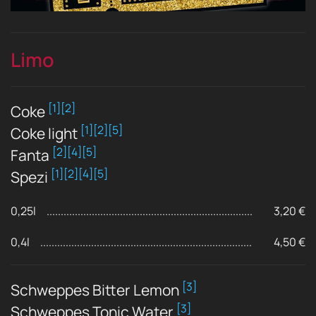
Limo
[1][2]
Coke
[1][2][5]
Coke light
[2][4][5]
Fanta
[1][2][4][5]
Spezi
0,25l
3,20 €
0,4l
4,50 €
[3]
Schweppes Bitter Lemon
[3]
Schweppes Tonic Water