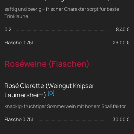
saftig und beerig – frischer Charakter sorgt für beste
Trinklaune
0,2l
8,40 €
Flasche 0,75l
29,00 €
Roséweine (Flaschen)
Rosé Clarette (Weingut Knipser
[O]
Laumersheim)
knackig-fruchtiger Sommerwein mit hohem Spaßfaktor
Flasche 0,75l
30,00 €