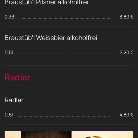
Braustüb‘l Pilsner alkoholfrei
0,33l
3,80 €
Braustüb‘l Weissbier alkoholfrei
0,5l
5,20 €
Radler
Radler
0,5l
4,80 €