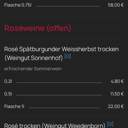
Flasche 0,75l
58,00 €
Roséweine (offen)
Rosé Spätburgunder Weissherbst trocken
[O]
(Weingut Sonnenhof)
erfrischender Sommerwein
0,2l
4,80 €
0,5l
11,50 €
Flasche 1l
22,00 €
[O]
Rosé trocken (Weingut Weedenborn)