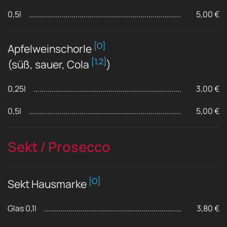
0,5l
5,00 €
[O]
Apfelweinschorle
[1,2]
(süß, sauer, Cola
)
0,25l
3,00 €
0,5l
5,00 €
Sekt / Prosecco
[O]
Sekt Hausmarke
Glas 0,1l
3,80 €