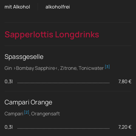
mit Alkohol
alkoholfrei
Sapperlottis Longdrinks
Spassgeselle
[3]
Gin ›Bombay Sapphire‹, Zitrone, Tonicwater
0,3l
7,80 €
Campari Orange
[2]
Campari
, Orangensaft
0,3l
7,20 €