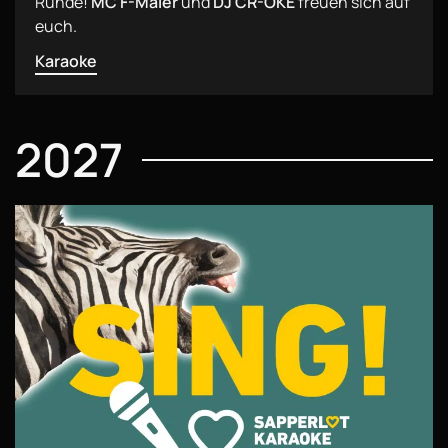
Runde!
MC F-Maier
und
DJ CR-OKE
freuen sich auf
euch.
Karaoke
2027