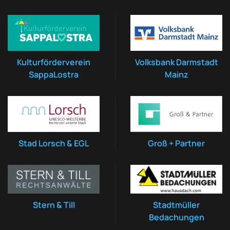
Kulturförderverein
Volksbank Darmstadt
SappaLostra
Mainz
Stad Lorsch & EGL
Groß + Partner
Stern & Till
Stadtmüller
Bedachungen