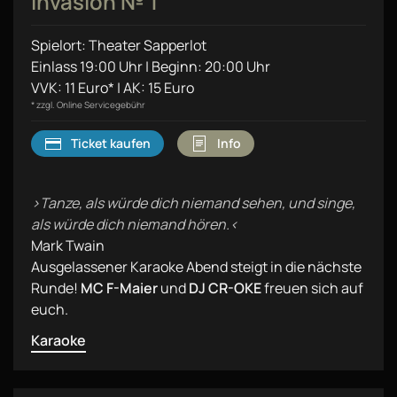
Invasion № 1
Spielort: Theater Sapperlot
Einlass 19:00 Uhr | Beginn: 20:00 Uhr
VVK: 11 Euro* | AK: 15 Euro
* zzgl. Online Servicegebühr
Ticket kaufen
Info
›Tanze, als würde dich niemand sehen, und singe,
als würde dich niemand hören.‹
Mark Twain
Ausgelassener Karaoke Abend steigt in die nächste
Runde!
MC F-Maier
und
DJ CR-OKE
freuen sich auf
euch.
Karaoke