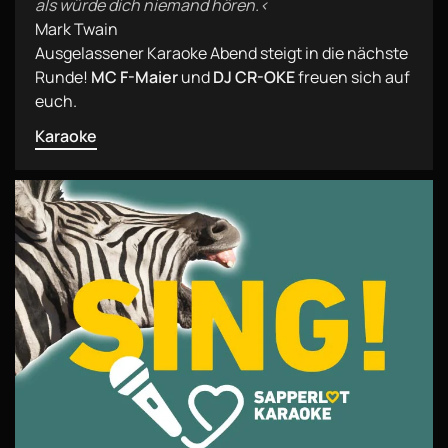
als würde dich niemand hören.‹
Mark Twain
Ausgelassener Karaoke Abend steigt in die nächste
Runde!
MC F-Maier
und
DJ CR-OKE
freuen sich auf
euch.
Karaoke