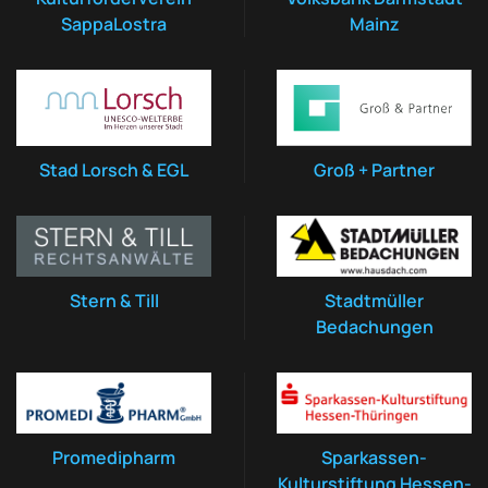
SappaLostra
Mainz
Stad Lorsch & EGL
Groß + Partner
Stern & Till
Stadtmüller
Bedachungen
Promedipharm
Sparkassen-
Kulturstiftung Hessen-