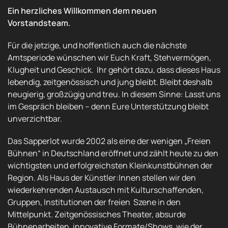
Ein herzliches Willkommen dem neuen
Vorstandsteam.
Für die jetzige, und hoffentlich auch die nächste
Amtsperiode wünschen wir Euch Kraft, Stehvermögen,
Klugheit und Geschick. Ihr gehört dazu, dass dieses Haus
lebendig, zeitgenössisch und jung bleibt. Bleibt deshalb
neugierig, großzügig und treu. In diesem Sinne: Lasst uns
im Gespräch bleiben – denn Eure Unterstützung bleibt
unverzichtbar.
Das Sapperlot wurde 2002 als eine der wenigen „Freien
Bühnen“ in Deutschland eröffnet und zählt heute zu den
wichtigsten und erfolgreichsten Kleinkunstbühnen der
Region. Als Haus der Künstler:Innen stellen wir den
wiederkehrenden Austausch mit Kulturschaffenden,
Gruppen, Institutionen der freien Szene in den
Mittelpunkt. Zeitgenössisches Theater, absurde
Bühnenarbeiten, innovative Formate/Shows, wie der