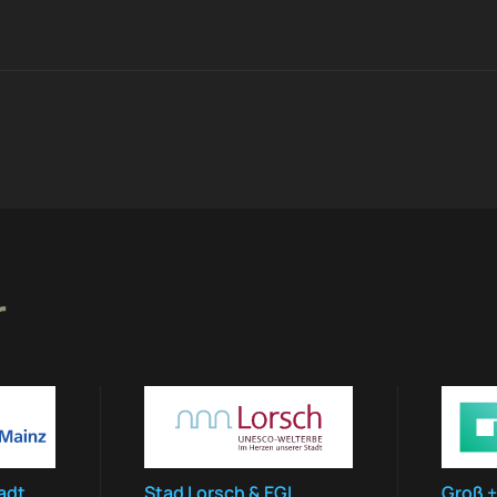
r
adt
Stad Lorsch & EGL
Groß +