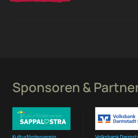
Sponsoren & Partne
Kulturförderverein
Volksbank Darmst