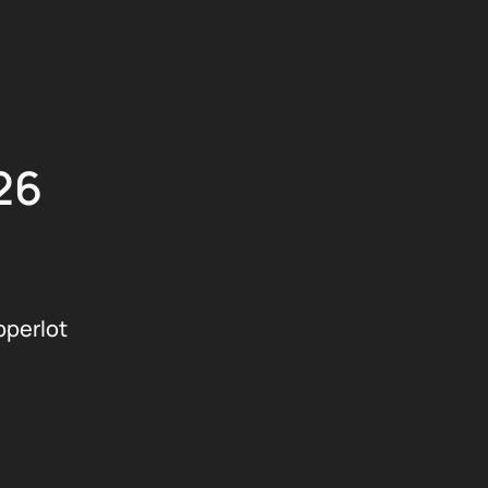
26
pperlot