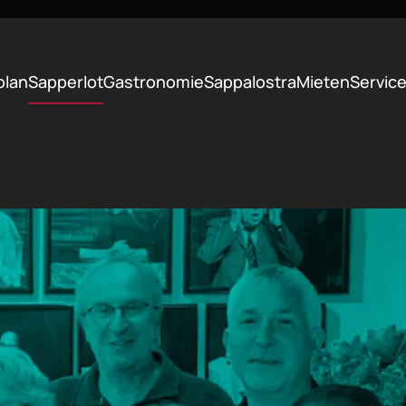
plan
Sapperlot
Gastronomie
Sappalostra
Mieten
Servic