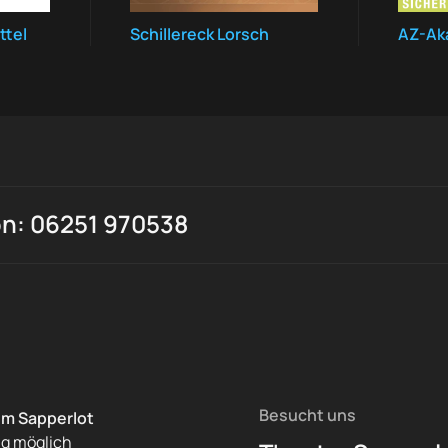
ttel
Schillereck Lorsch
AZ-Ak
on: 06251 970538
Besucht uns
im Sapperlot
ng möglich