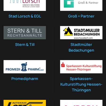
Stad Lorsch & EGL
Groß + Partner
Stern & Till
Stadtmüller
Bedachungen
Promedipharm
Sparkassen-
Kulturstiftung Hessen-
Thüringen