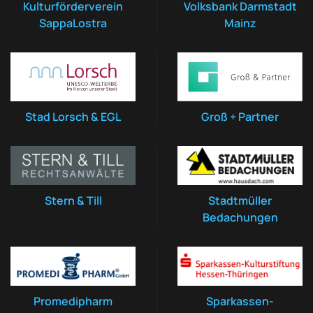
Kulturförderverein
Volksbank Darmstadt
SappaLostra
Mainz
Stad Lorsch & EGL
Groß + Partner
Stern & Till
Stadtmüller
Bedachungen
Promedipharm
Sparkassen-