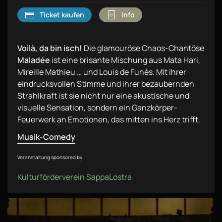
Ticket kaufen
Info
Voilà, da bin isch!
Die glamouröse Chaos-Chantöse
Maladée
ist eine brisante Mischung aus Mata Hari,
Mireille Mathieu … und Louis de Funès. Mit ihrer
eindrucksvollen Stimme und ihrer bezaubernden
Strahlkraft ist sie nicht nur eine akustische und
visuelle Sensation, sondern ein Ganzkörper-
Feuerwerk an Emotionen, das mitten ins Herz trifft.
Musik-Comedy
Veranstaltung sponsored by
Kulturförderverein SappaLostra