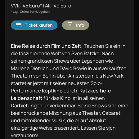
VVK: 45 Euro* | AK: 49 Euro
* zzgl. Online Servicegebühr
Ticket kaufen
Info
Eine Reise durch Film und Zeit.
Tauchen Sie ein in
die faszinierende Welt von Sven Ratzke! Nach
seinen grandiosen Shows über Legenden wie
Marlene Dietrich und David Bowie in ausverkauften
Theatern von Berlin über Amsterdam bis New York,
startet er jetzt mit seiner neuesten Solo-
Performance
Kopfkino
durch.
Ratzkes tiefe
Leidenschaft
für das Kino ist in all seinen
Darbietungen unverkennbar. Seine Shows sind eine
beeindruckende Mischung aus Theater, Cabaret
und mitreißender Musik, die er auf absolut
einzigartige Weise präsentiert. Lassen Sie sich
verzaubern!