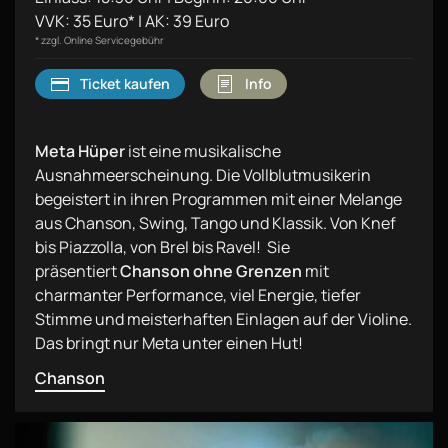
VVK: 35 Euro* | AK: 39 Euro
* zzgl. Online Servicegebühr
Ticket kaufen
Info
Meta Hüper
ist eine musikalische
Ausnahmeerscheinung. Die Vollblutmusikerin
begeistert in ihren Programmen mit einer Melange
aus Chanson, Swing, Tango und Klassik. Von Knef
bis Piazzolla, von Brel bis Ravel! Sie
präsentiert
Chanson ohne Grenzen
mit
charmanter Performance, viel Energie, tiefer
Stimme und meisterhaften Einlagen auf der Violine.
Das bringt nur Meta unter einen Hut!
Chanson