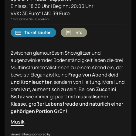
Einlass: 18:30 Uhr | Beginn: 20:00 Uhr
VVK: 35 Euro* | AK: 39 Euro
* zzgl. Online Servicegebühr
Ticket kaufen
Info
Zwischen glamourösem Showglitzer und
augenzwinkernder Bodenständigkeit laden die drei
Multiinstrumentalistinnen zu einem Abend ein, der
beweist: Eleganz ist keine
Frage von Abendkleid
und Kronleuchter
, sondern von Haltung, Moral und
dem Mut, authentisch zu sein. Bei den
Zucchini
Sistaz
wie immer gepaart mit
musikalischer
Klasse, großer Lebensfreude und natürlich einer
gehörigen Portion Grün!
Musik
Veranstaltung sponsored by