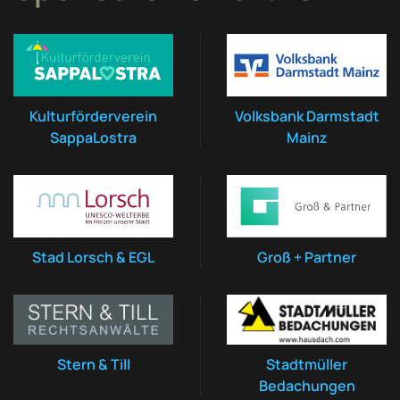
Kulturförderverein
Volksbank Darmstadt
SappaLostra
Mainz
Stad Lorsch & EGL
Groß + Partner
Stern & Till
Stadtmüller
Bedachungen