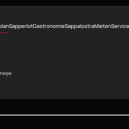
plan
Sapperlot
Gastronomie
Sappalostra
Mieten
Servic
kneipe