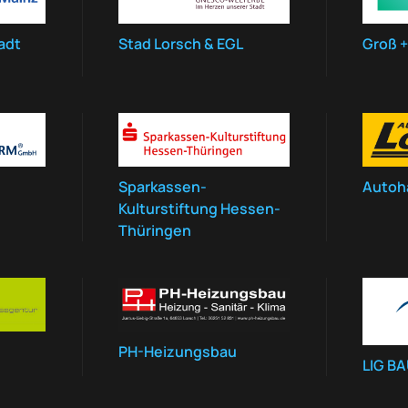
adt
Stad Lorsch & EGL
Groß +
Sparkassen-
Autoh
Kulturstiftung Hessen-
Thüringen
PH-Heizungsbau
LIG B