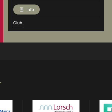
Info
Club
r