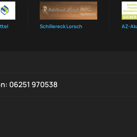
ttel
Schillereck Lorsch
AZ-Ak
on: 06251 970538