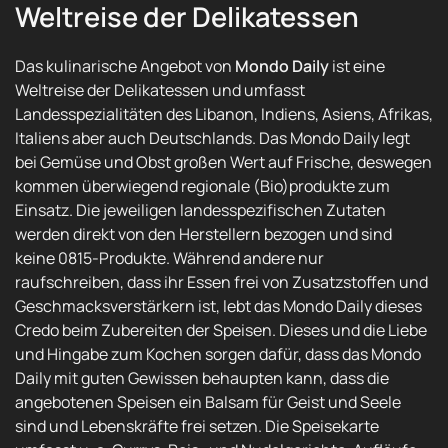
Weltreise der Delikatessen
Das kulinarische Angebot von
Mondo Daily
ist eine
Weltreise der Delikatessen und umfasst
Landesspezialitäten des Libanon, Indiens, Asiens, Afrikas,
Italiens aber auch Deutschlands. Das Mondo Daily legt
bei Gemüse und Obst großen Wert auf Frische, deswegen
kommen überwiegend regionale (Bio)produkte zum
Einsatz. Die jeweiligen landesspezifischen Zutaten
werden direkt von den Herstellern bezogen und sind
keine 0815-Produkte. Während andere nur
raufschreiben, dass ihr Essen frei von Zusatzstoffen und
Geschmacksverstärkern ist, lebt das Mondo Daily dieses
Credo beim Zubereiten der Speisen. Dieses und die Liebe
und Hingabe zum Kochen sorgen dafür, dass das Mondo
Daily mit guten Gewissen behaupten kann, dass die
angebotenen Speisen ein Balsam für Geist und Seele
sind und Lebenskräfte frei setzen. Die Speisekarte