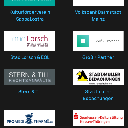
Kulturförderverein
Volksbank Darmstadt
SappaLostra
Mainz
Stad Lorsch & EGL
Groß + Partner
Stern & Till
Stadtmüller
Bedachungen