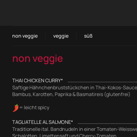
non veggie
veggie
süß
non veggie
THAI CHICKEN CURRY*
Saftige Hähnchenbruststückchen in Thai-Kokos-Sauce*,
Bambus, Karotten, Paprika & Basmatireis (glutenfrei)
= leicht spicy
TAGLIATELLE AL SALMONE*
Traditionelle ital. Bandnudeln in einer Tomaten-Weissw
Schalotten, Limettensaft und Cherry-Tomaten