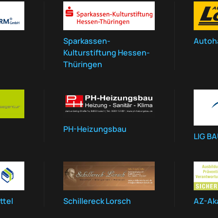
Sparkassen-
Autoh
Kulturstiftung Hessen-
Thüringen
PH-Heizungsbau
LIG B
ttel
Schillereck Lorsch
AZ-Ak