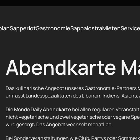
plan
Sapperlot
Gastronomie
Sappalostra
Mieten
Servic
Abendkarte M
Das kulinarische Angebot unseres Gastronomie-Partners
umfasst Landesspezialitäten des Libanon, Indiens, Asiens, 
Die Mondo Daily
Abendkarte
bei allen regulären Veranstal
nicht vegetarische und zwei vegetarische oder vegane Speis
wird gesorgt: Das Angebot wechselt monatlich.
Bei Sonderveranstaltungen wie Club, Partys oder Sommer