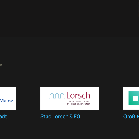
r
adt
Stad Lorsch & EGL
Groß +