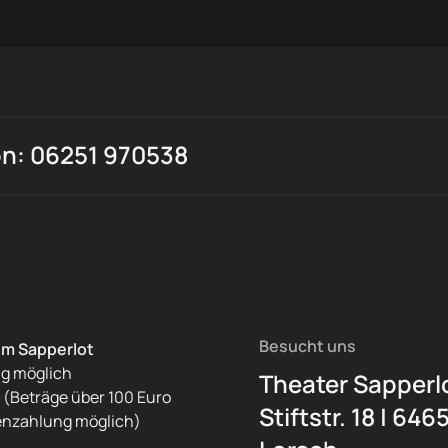
on: 06251 970538
Besucht uns
im Sapperlot
ng möglich
Theater Sapperl
(Beträge über 100 Euro
Stiftstr. 18 | 646
enzahlung möglich)