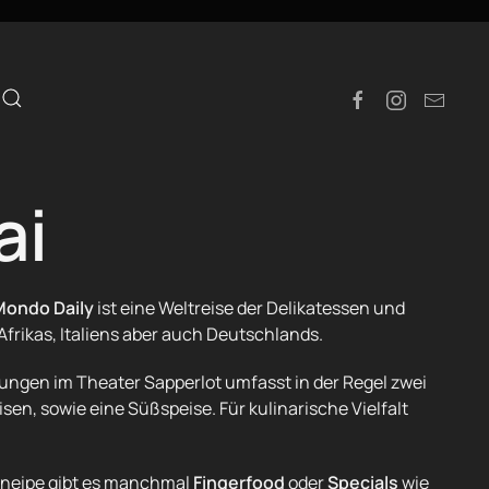
e
ai
Mondo Daily
ist eine Weltreise der Delikatessen und
Afrikas, Italiens aber auch Deutschlands.
tungen im Theater Sapperlot umfasst in der Regel zwei
en, sowie eine Süßspeise. Für kulinarische Vielfalt
kneipe gibt es manchmal
Fingerfood
oder
Specials
wie