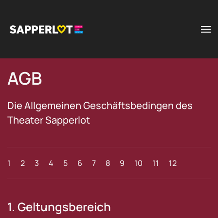
Zum Hauptinhalt springen
AGB
Die Allgemeinen Geschäftsbedingen des
Theater Sapperlot
1
2
3
4
5
6
7
8
9
10
11
12
1. Geltungsbereich