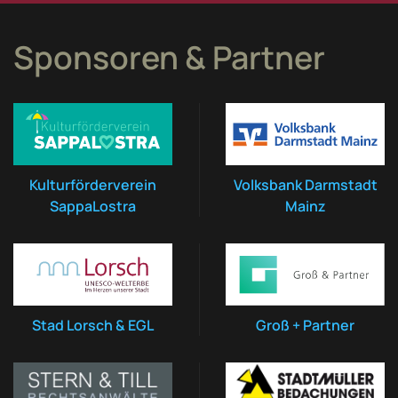
Sponsoren & Partner
Kulturförderverein
Volksbank Darmstadt
SappaLostra
Mainz
Stad Lorsch & EGL
Groß + Partner