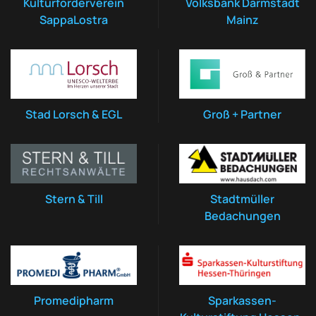
Kulturförderverein
Volksbank Darmstadt
SappaLostra
Mainz
Stad Lorsch & EGL
Groß + Partner
Stern & Till
Stadtmüller
Bedachungen
Promedipharm
Sparkassen-