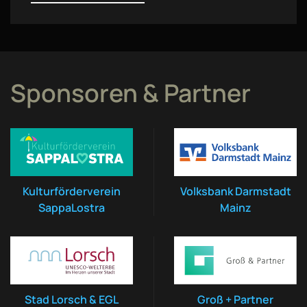
Sponsoren & Partner
Kulturförderverein
Volksbank Darmstadt
SappaLostra
Mainz
Stad Lorsch & EGL
Groß + Partner