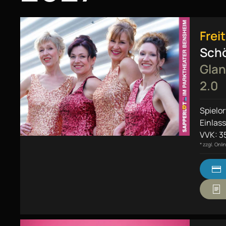
Frei
Sch
Glan
2.0
Spielo
Einlass
VVK: 35
* zzgl. Onl