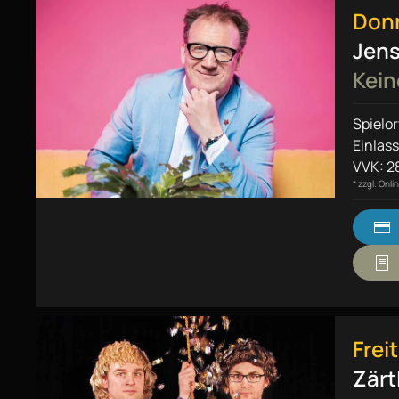
Donn
Jens
Kein
Spielor
Einlass
VVK: 28
* zzgl. Onl
Frei
Zärt