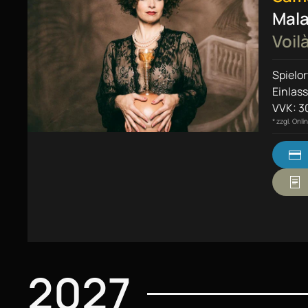
Mal
Voil
Spielor
Einlass
VVK: 30
* zzgl. Onl
2027