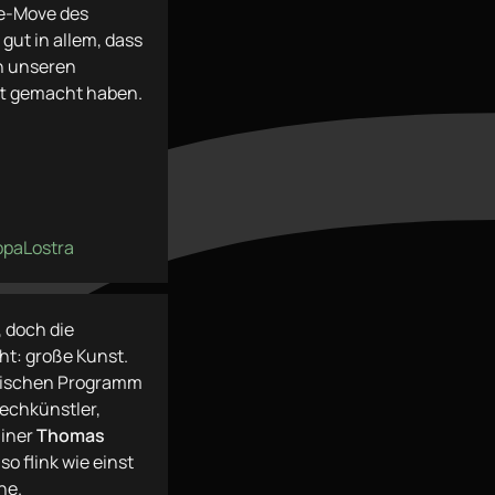
re-Move des
gut in allem, dass
n unseren
t gemacht haben.
ppaLostra
 doch die
ht: große Kunst.
mischen Programm
rechkünstler,
ainer
Thomas
so flink wie einst
une.