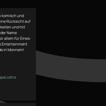
n komisch und
ne Rücksicht auf
hkeiten und mit
t der Name
or allem für Eines:
s Entertainment
ade in Monnem!
ppaLostra