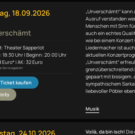
tag, 18.09.2026
„Unverschämt!“ kann 
Ausruf verstanden wer
Menschen mit Sinn fü
erschämt
auch ein echtes Qualit
wie bei einem Konzert 
t: Theater Sapperlot
Liedermacher ist auch
: 18:30 Uhr | Beginn: 20:00 Uhr
aktuellen Konzertpro
 Euro* | AK: 32 Euro
„Unverschämt“ erfreu
ine Servicegebühr
grenzüberschreitend i
gepaart mit bissigem, 
Ticket kaufen
sympathischem Sarka
liebevoller Pöbler ebe
Info
Musik
tag, 24.10.2026
Voilà, da bin isch!
Die