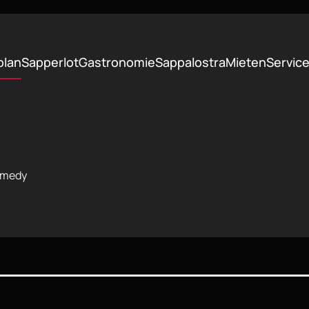
plan
Sapperlot
Gastronomie
Sappalostra
Mieten
Servic
Comedy