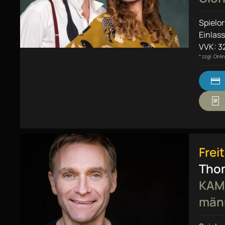
Spielor
Einlass
VVK: 32
* zzgl. Onl
Frei
Thom
KAMI
män