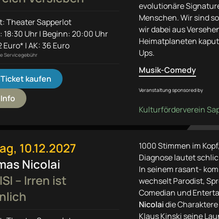
evolutionäre Signatu
Menschen. Wir sind so 
t: Theater Sapperlot
wir dabei aus Versehe
: 18:30 Uhr | Beginn: 20:00 Uhr
Heimatplaneten kaput
 Euro* | AK: 36 Euro
Ups.
ine Servicegebühr
Musik-Comedy
Ticket kaufen
Veranstaltung sponsored by
Info
Kulturförderverein Sa
tag, 10.12.2027
1000 Stimmen im Kopf,
Diagnose lautet schlic
as Nicolai
In seinem rasant- ko
SI – Irren ist
wechselt Parodist, Sp
Comedian und Entert
nlich
Nicolai
die Charaktere 
Klaus Kinski seine La