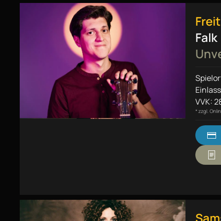
Frei
Falk
Unv
Spielor
Einlass
VVK: 28
* zzgl. Onl
Sams