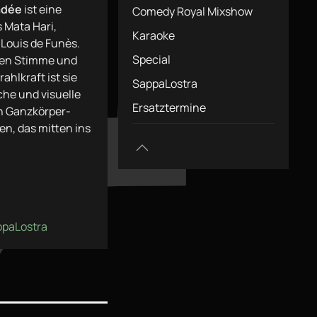
adée
ist eine
Comedy Royal Mixshow
 Mata Hari,
Karaoke
 Louis de Funès.
Special
llen Stimme und
ahlkraft ist sie
SappaLostra
che und visuelle
Ersatztermine
n Ganzkörper-
n, das mitten ins
ppaLostra