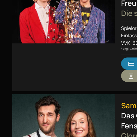
Fre
Die
Spielor
Einlass
VVK: 30
* zzgl. Onl
Sams
Das 
Fens
Glor