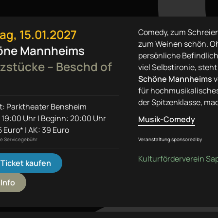
tag, 15.01.2027
Comedy, zum Schreie
zum Weinen schön. Oh
öne Mannheims
persönliche Befindlic
zstücke – Beschd of
viel Selbstironie, steh
Schöne Mannheims
v
für hochmusikalische
der Spitzenklasse, m
rt: Parktheater Bensheim
 19:00 Uhr | Beginn: 20:00 Uhr
Musik-Comedy
 Euro* | AK: 39 Euro
Veranstaltung sponsored by
ine Servicegebühr
Kulturförderverein Sa
Ticket kaufen
Info