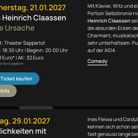
erstag, 21.01.2027
Mit Klavier, Witz und 
Portion Selbstironie 
 Heinrich Claassen
Heinrich Claassen
sei
e Ursache
die absurden Ecken de
Charmant, musikalisc
t: Theater Sapperlot
sehr unterhaltsam. Pu
: 18:30 Uhr | Beginn: 20:00 Uhr
auf der AIDA
 Euro* | AK: 32 Euro
Comedy
ine Servicegebühr
Ticket kaufen
Info
tag, 29.01.2027
Ines Fleiwa und Cordu
kennen sich schon sei
lichkeiten mit
fast genauso lange be