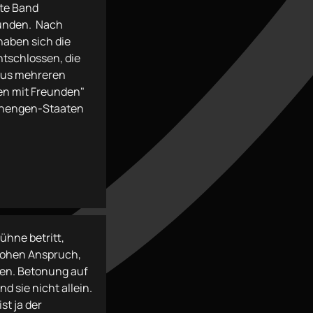
nte Band
eunden. Nach
haben sich die
tschlossen, die
us mehreren
en mit Freunden"
chengen-Staaten
ühne betritt,
hohen Anspruch,
ben. Betonung auf
nd sie nicht allein.
st ja der