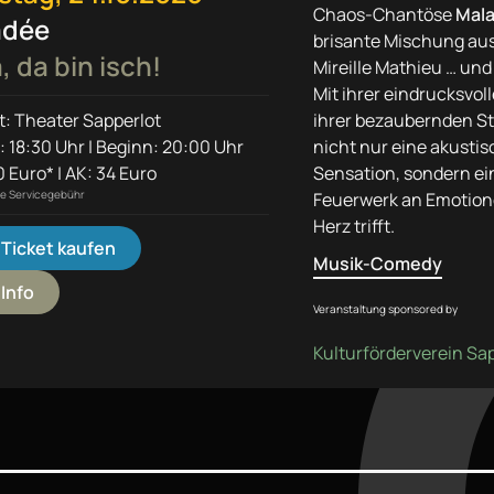
Chaos-Chantöse
Mal
adée
brisante Mischung aus
à, da bin isch!
Mireille Mathieu … und
Mit ihrer eindrucksvo
t: Theater Sapperlot
ihrer bezaubernden Str
: 18:30 Uhr | Beginn: 20:00 Uhr
nicht nur eine akustis
 Euro* | AK: 34 Euro
Sensation, sondern ei
ine Servicegebühr
Feuerwerk an Emotione
Herz trifft.
Ticket kaufen
Musik-Comedy
Info
Veranstaltung sponsored by
Kulturförderverein Sa