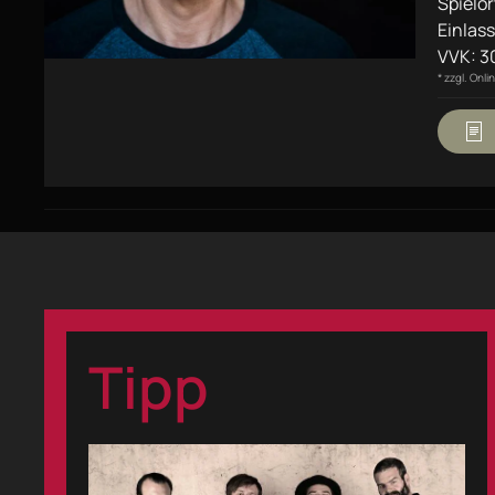
Spielor
Einlass
VVK: 30
* zzgl. Onl
Tipp