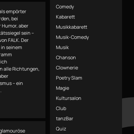
Comedy
als empörter
Kabarett
den, bei
r Humor, aber
Musikkabarett
ätssiegel sein –
Musik-Comedy
von FALK. Der
 in seinem
Musik
gramm
Chanson
lich
Clownerie
n alle Richtungen,
aber
Poetry Slam
smus – ein
Magie
n.
Kultursalon
Club
tanzBar
Quiz
 glamouröse