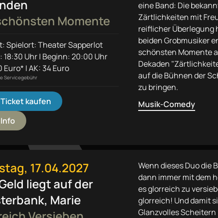
unden
eine Band: Die bekan
Zärtlichkeiten mit Fr
 schönsten Momente
reiflicher Überlegung 
beiden Grobmusiker en
t: Spielort: Theater Sapperlot
schönsten Momente a
: 18:30 Uhr | Beginn: 20:00 Uhr
Dekaden "Zärtlichkeit
 Euro* | AK: 34 Euro
auf die Bühnen der S
ine Servicegebühr
zu bringen.
Ticket kaufen
Musik-Comedy
Info
tag, 17.04.2027
Wenn dieses Duo die B
dann immer mit dem 
Geld liegt auf der
es glorreich zu versie
terbank, Marie
glorreich! Und damit si
Glanzvolles Scheitern i
reich Versieben