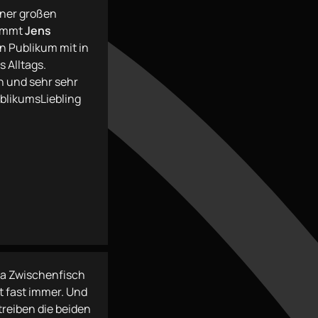
einer großen
nimmt
Jens
n Publikum mit in
s Alltags.
h und sehr sehr
blikumsLiebling
la Zwischenfisch
t fast immer. Und
treiben die beiden