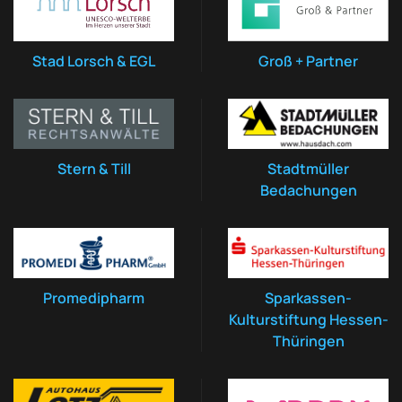
Stad Lorsch & EGL
Groß + Partner
Stern & Till
Stadtmüller
Bedachungen
Promedipharm
Sparkassen-
Kulturstiftung Hessen-
Thüringen